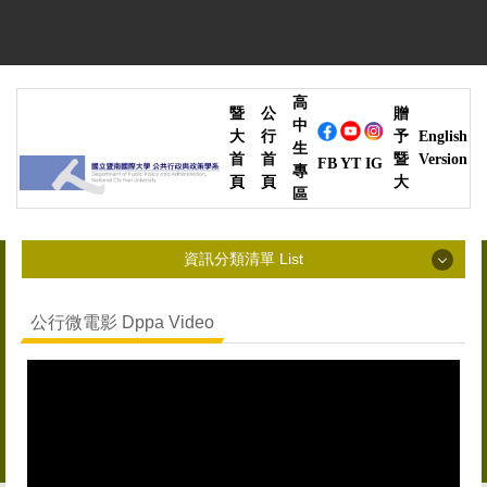
跳
到
主
要
高
內
暨
公
贈
中
容
大
行
予
English
生
區
首
首
暨
Version
YT
IG
FB
專
頁
頁
大
區
資訊分類清單 List
資訊分類清單 List
公行微電影 Dppa Video
最新消息 News
系所簡介 Introduction
師資陣容 Faculty
高中生專區 High School Students