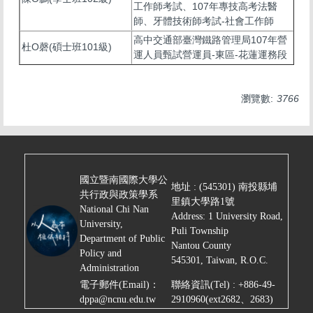
工作師考試、107年專技高考法醫
師、牙體技術師考試-社會工作師
高中交通部臺灣鐵路管理局107年營
杜O磬(碩士班101級)
運人員甄試營運員-東區-花蓮運務段
瀏覽數:
3766
國立暨南國際大學公
地址 : (545301) 南投縣埔
共行政與政策學系
里鎮大學路1號
National Chi Nan
Address: 1 University Road,
University,
Puli Township
Department of Public
Nantou County
Policy and
545301,
Taiwan, R.O.C.
Administration
電子郵件(Email)：
聯絡資訊(
Tel)
: +886-49-
dppa@ncnu.edu.tw
2910960(ext2682、2683)