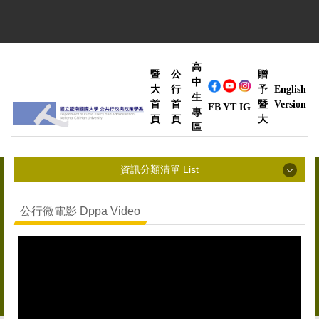
跳
到
主
要
高
內
暨
公
贈
中
容
大
行
予
English
生
區
首
首
暨
Version
YT
IG
FB
專
頁
頁
大
區
資訊分類清單 List
資訊分類清單 List
公行微電影 Dppa Video
最新消息 News
系所簡介 Introduction
師資陣容 Faculty
高中生專區 High School Students