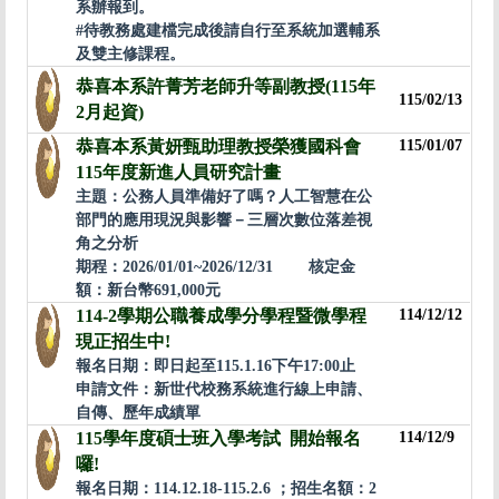
系辦報到。
#待教務處建檔完成後請自行至系統加選輔系
及雙主修課程。
恭喜本系許菁芳老師升等副教授(115年
115/02/13
2月起資)
恭喜本系黃妍甄助理教授榮獲國科會
115/01/07
115年度新進人員研究計畫
主題：公務人員準備好了嗎？人工智慧在公
部門的應用現況與影響－三層次數位落差視
角之分析
期程：2026/01/01~2026/12/31 核定金
額：新台幣691,000元
114-2學期公職養成學分學程暨微學程
114/12/12
現正招生中!
報名日期：即日起至115.1.16下午17:00止
申請文件：新世代校務系統進行線上申請、
自傳、歷年成績單
115學年度碩士班入學考試 開始報名
114/12/9
囉!
報名日期：114.12.18-115.2.6 ；招生名額：2