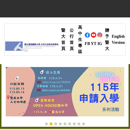
跳
到
主
要
高
內
暨
公
贈
中
容
大
行
予
English
生
區
首
首
暨
Version
YT
IG
FB
專
頁
頁
大
區