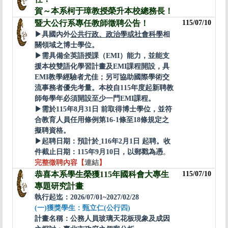
賀～本系柯于璋教授榮升本校總務長！
暨大公行系專任教師徵聘公告！
115/07/10
▶︎
具國內外
公共行政、政治學或社會科學
相
關領域之博士學位。
▶︎
需具備全英語授課（EMI）能力，並能支
援本校雙語化學習計畫及EMI課程開設，具
EMI教學經驗者尤佳；另可協助國際學術交
流事務者優先考量。本校自115年度起新聘教
師每學年必須開設至少一門EMI課程。
▶︎
需
於115年8月31日 前取得博士學位，並符
合教育人員任用條例第16-1條至18條規定之
擬聘資格。
▶︎
起聘日期：
預計於
116年2月1日 起聘。收
件截止日期：115年9月10
日，以郵戳為憑
。
完整徵聘內容【
連結
】
恭喜本系學生榮獲115年國科會大專生
115/07/10
專題研究計畫
執行起迄：2026/07/01~2027/02/28
(一)獲獎學生：
甄立仁
(公行四)
計畫名稱：
公務人員玻璃天花板現象及成因