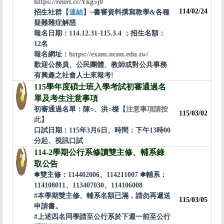
https://reurl.cc/Ykg5j0
114/02/24
招生社群
【
連結
】
~
書審資料撰寫教學&各種
疑難雜症解惑
報名日期：114.12.31-115.3.4 ；招生名額：
12名
報名網址：
https://exam.ncnu.edu.tw/
歡迎公務員、公民團體、教師或對公共事務
有興趣之社會人士來報考!
115學年度碩士班入學考試初審通過名
單及考生注意事項
初審通過名單：陳○、洪○榤【
注意事項請按
115/03/02
此
】
口試日期：115年3月6日、時間：下午13時00
分起、視訊口試
114-2學期公行系修讀雙主修、輔系錄
取公告
❃雙主修：114402006、114211007 ❃輔系：
114108011、113407030、114106008
#本學期雙主修、輔系名額已滿，請勿再遞送
115/03/05
申請書。
#上述四名同學請至公行系於下週一前至公行