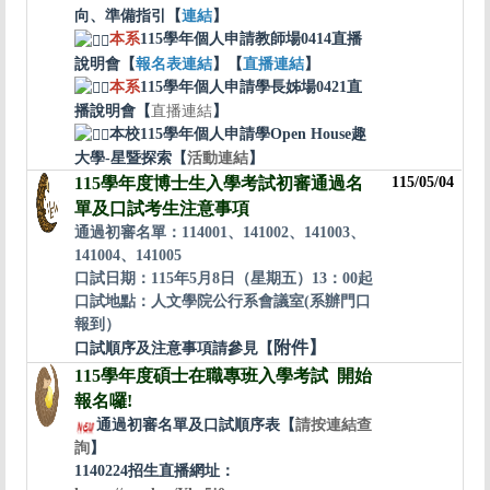
向、準備指引【
連結
】
本系
115學年個人申請教師場0414直播
說明會【
報名表
連
結
】
【
直播
連
結
】
本系
115學年個人申請學長姊場0421直
播說明會
【
直播連結
】
本校115學年個人申請學Open House趣
大學-星暨探索【
活動連結
】
115學年度博士生入學考試初審通過名
115/05/04
單及口試考生注意事項
通過初審名單：114001、141002、141003、
141004、141005
口試日期：115年5月8日（星期五）13：00起
口試地點：人文學院公行系會議室(系辦門口
報到）
口試順序及注意事項請參見【
附件
】
115學年度碩士在職專班入學考試 開始
報名囉!
通過初審名單及口試順序表【
請按連結查
詢
】
1140224招生直播網址：