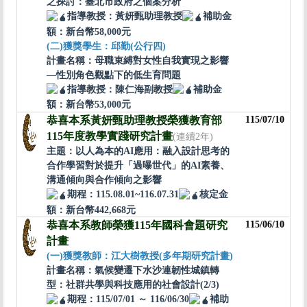
之探討：臺北市政府之個案分析
指導教授：黃妍甄助理教授
補助金
額：新台幣58,000元
(二)獲獎學生：
邱勤
(公行四)
計畫名稱：
母職束縛對女性自我實現之影響
—性別角色觀點下的低生育問題
指導教授：陳仁海副教授
補助金
額：新台幣53,000元
恭喜本系黃妍甄助理教授榮獲教育部
115/07/10
115年度教學實踐研究計畫
(連續2年)
主題：以人為本的AI應用：融入設計思考的
合作學習對於提升「過曝世代」的AI素養、
溝通傾向與合作傾向之影響
期程：115.08.01~116.07.31
核定金
額：新台幣442,668元
恭喜本系教師榮獲115年國科會題研究
115/06/10
計畫
(一)獲獎教師：江大樹教授(多年期研究計畫)
計畫名稱：氣候變遷下水沙連韌性城鎮轉
型：社群共學與科技應用的社會設計(2/3)
期程：115/07/01 ～ 116/06/30
補助