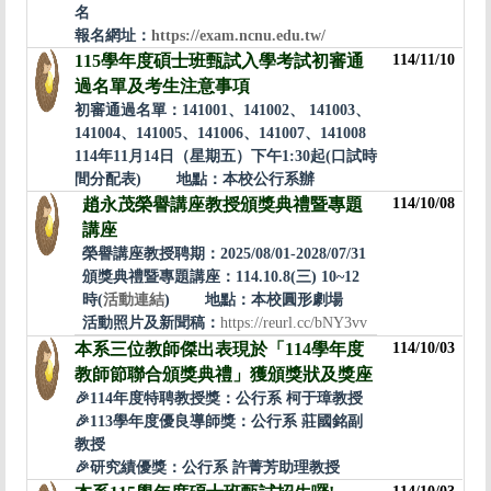
名
報名網址：
https://exam.ncnu.edu.tw/
115學年度碩士班甄試入學考試初審通
114/11/10
過名單及考生注意事項
初審通過名單：141001、141002、 141003、
141004、141005、141006、141007、141008
114年11月14日（星期五）下午1:30起(
口試時
間分配表
) 地點：本校公行系辦
趙永茂榮譽講座教授頒獎典禮暨專題
114/10/08
講座
榮譽講座教授聘期：2025/08/01-2028/07/31
頒獎典禮暨專題講座：114.10.8(三) 10~12
時
(
活動連結
)
地點：本校圓形劇場
活動照片及新聞稿：
https://reurl.cc/bNY3vv
本系三位教師傑出表現於「114學年度
114/10/03
教師節聯合頒獎典禮」獲頒獎狀及獎座
🎉114年度特聘教授獎：公行系 柯于璋教授
🎉113學年度優良導師獎：公行系 莊國銘副
教授
🎉研究績優獎：公行系 許菁芳助理教授