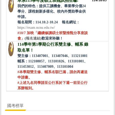
本系115學年度碩士班甄試招生囉!
114/10/03
我們的特色：提供工讀機會、畢業學分僅24
學分、課程創新多樣化、校內外獎助學金供
申請。
報名期間：114.10.2-10.24 報名網址：
https://exam.ncnu.edu.tw/
#10/7 加映「繼續修讀碩士班暨推甄分享座談
會」
(
報名連結
)歡迎來聆聽！
114學年第1學期公行系雙主修、輔系 錄
取名單！
雙主修：113407001、113407046、113211001
輔系：112108057、113101026、113101001、
111453012、113407009、113101004
#本學期雙主修、輔系名額已滿，請勿再遞送
申請書。
#上述九名同學請至公行系於下週一前至公行
系辦報到。
國考榜單