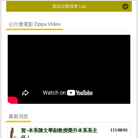
資訊分類清單 List
資訊分類清單 List
公行微電影 Dppa Video
最新消息 News
系所簡介 Introduction
師資陣容 Faculty
高中生專區 High School Students
招生資訊 Admissions
修業規則 Curriculum
師生金榜 Honor
最新消息
影音活動 Video
賀~本系陳文學副教授榮升本系系主
115/08/01
聯絡我們 Connection
任！