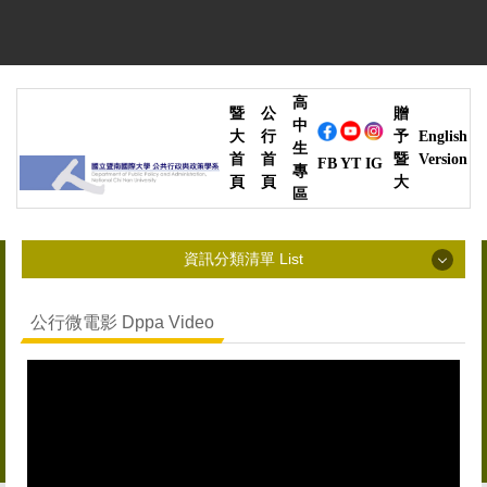
跳
到
主
要
高
內
暨
公
贈
中
容
大
行
予
English
生
區
首
首
暨
Version
YT
IG
FB
專
頁
頁
大
區
資訊分類清單 List
資訊分類清單 List
公行微電影 Dppa Video
最新消息 News
系所簡介 Introduction
師資陣容 Faculty
高中生專區 High School Students