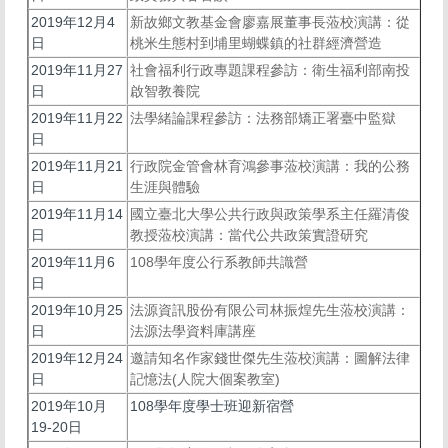
2019年12月4
新故鄉文教基金會廖嘉展董事長蒞校演講：從
日
桃米生態村到埔里蝴蝶鎮的社群經濟營造
2019年11月27
社會福利行政專題課程參訪：衛生福利部南投
日
啟智教養院
2019年11月22
法學緒論課程參訪：法務部矯正署臺中監獄
日
2019年11月21
行政院金管會林育鴻參事蒞校演講：我的公務
日
生涯與體驗
2019年11月14
國立臺北大學公共行政與政策學系主任羅清俊
日
教授蒞校演講：當代公共政策實證研究
2019年11月6
108學年度公行系教師共識營
日
2019年10月25
法源資訊股份有限公司林振煌先生蒞校演講：
日
法源法學資料庫講座
2019年12月24
邀請知名作家錢世傑先生蒞校演講：圖解法律
日
記憶法(人院大個案教室)
2019年10月
108學年度學士班迎新宿營
19-20日