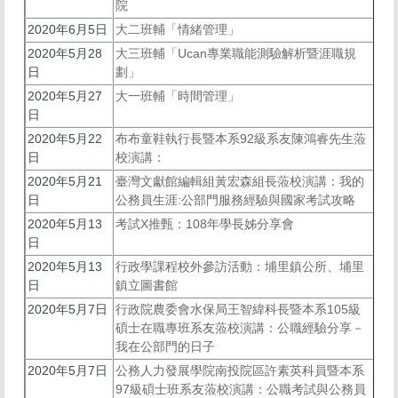
院
2020年6月5日
大二班輔「情緒管理」
2020年5月28
大三班輔「Ucan專業職能測驗解析暨涯職規
日
劃」
2020年5月27
大一班輔「時間管理」
日
2020年5月22
布布童鞋執行長暨本系92級系友陳鴻睿先生蒞
日
校演講：
2020年5月21
臺灣文獻館編輯組黃宏森組長蒞校演講：我的
日
公務員生涯:公部門服務經驗與國家考試攻略
2020年5月13
考試X推甄：108年學長姊分享會
日
2020年5月13
行政學課程校外參訪活動：埔里鎮公所、埔里
日
鎮立圖書館
2020年5月7日
行政院農委會水保局王智緯科長暨本系105級
碩士在職專班系友蒞校演講：公職經驗分享－
我在公部門的日子
2020年5月7日
公務人力發展學院南投院區許素英科員暨本系
97級碩士班系友蒞校演講：公職考試與公務員