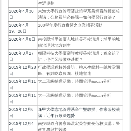
生涯規劃
2020年4月30
東海大學行政管理暨政策學系呂炳寬教授蒞校
日
演講：公務員的必修課—如何學習行政法？
2020年4月
108學年度行政實習之企業招募活動
19、26日
2020年4月8日
南投縣埔里鎮廖志城鎮長莅校演講：埔里的城
鎮治理與地方創生
2020年3月27
朝陽科技大學廖顯謨教授蒞校演講：稅金給了
日
誰，他們又該做些甚麼？
2019年12月28
行政學課程校外參訪：桃米生態村—紙教堂園
日
區、有雞吃蟲農園、棲地營造
2019年12月11
大二班級輔導活動：時間管理&ucan分析
日
2019年12月11
大一班級輔導活動：時間管理&ucan分析
日
2019年12月6
逢甲大學志地管理系辛年豐教授、作家蒞校演
日
講：近年行政法趨勢
2019年12月4
南投縣政府警察局洪宏榮督察長蒞校演講：警
日
政實務與甘苦談