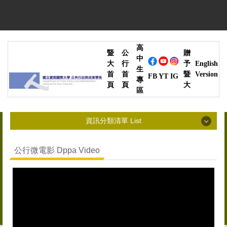
跳
到
主
要
高
內
暨
公
贈
中
容
大
行
予
English
生
區
首
首
暨
Version
YT
IG
FB
專
頁
頁
大
區
資訊分類清單 List
資訊分類清單 List
公行微電影 Dppa Video
最新消息 News
系所簡介 Introduction
師資陣容 Faculty
高中生專區 High School Students